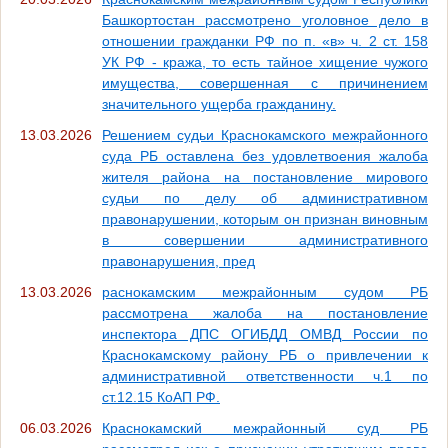
Башкортостан рассмотрено уголовное дело в
отношении гражданки РФ по п. «в» ч. 2 ст. 158
УК РФ - кража, то есть тайное хищение чужого
имущества, совершенная с причинением
значительного ущерба гражданину.
13.03.2026
Решением судьи Краснокамского межрайонного
суда РБ оставлена без удовлетвоения жалоба
жителя района на постановление мирового
судьи по делу об административном
правонарушении, которым он признан виновным
в совершении административного
правонарушения, пред
13.03.2026
раснокамским межрайонным судом РБ
рассмотрена жалоба на постановление
инспектора ДПС ОГИБДД ОМВД России по
Краснокамскому району РБ о привлечении к
административной ответственности ч.1 по
ст.12.15 КоАП РФ.
06.03.2026
Краснокамский межрайонный суд РБ