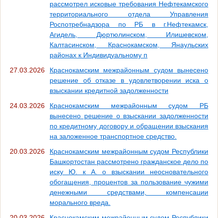
рассмотрел исковые требования Нефтекамского
территориального отдела Управления
Роспотребнадзора по РБ в г.Нефтекамск,
Агидель, Дюртюлинском, Илишевском,
Калтасинском, Краснокамском, Янаульских
районах к Индивидуальному п
27.03.2026
Краснокамским межрайонным судом вынесено
решение об отказе в удовлетворении иска о
взыскании кредитной задолженности
24.03.2026
Краснокамским межрайонным судом РБ
вынесено решение о взыскании задолженности
по кредитному договору и обращении взыскания
на заложенное транспортное средство.
20.03.2026
Краснокамским межрайонным судом Республики
Башкортостан рассмотрено гражданское дело по
иску Ю. к А. о взыскании неосновательного
обогащения, процентов за пользование чужими
денежными средствами, компенсации
морального вреда.
20.03.2026
Краснокамским межрайонным судом Республики