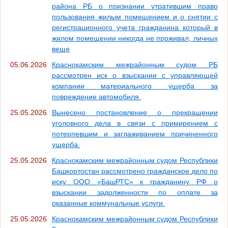
района РБ о признании утратившим право
пользования жилым помещением и о снятии с
регистрационного учета гражданина который в
жилом помещении никогда не проживал, личных
веще
05.06.2026
Краснокамским межрайонным судом РБ
рассмотрен иск о взыскании с управляющей
компании материального ущерба за
повреждение автомобиля.
25.05.2026
Вынесено постановление о прекращении
уголовного дела в связи с примирением с
потерпевшим и заглаживанием причиненного
ущерба.
25.05.2026
Краснокамским межрайонным судом Республики
Башкортостан рассмотрено гражданское дело по
иску ООО «БашРТС» к гражданину РФ о
взыскании задолженности по оплате за
оказанные коммунальные услуги.
25.05.2026
Краснокамским межрайонным судом Республики